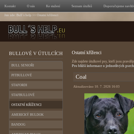
Kontakt
O nás
Ke stažení
Seznam útulků
Doporučujeme navštív
Jste zde:
Bull´s help
>>
Ostatní kříženci
Ostatní kříženci
BULLOVÉ
V ÚTULCÍCH
Zde najdete útulkové psy, kteří jsou pravděp
BULL SENIOŘI
Pro bližší informace o jednotlivých psec
PITBULLOVÉ
Coal
STAFORDI
Aktualizováno 10. 7. 2026 16:03
STAFBULLOVÉ
OSTATNÍ KŘÍŽENCI
AMERICKÝ BULDOK
BANDOG