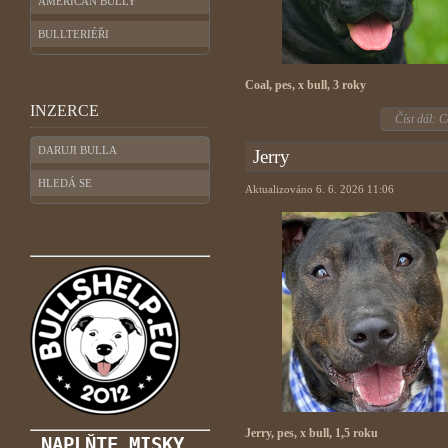
AMERICAN BULLY
BULLTERIÉŘI
Coal, pes, x bull, 3 roky
INZERCE
Číst dál: C
DARUJI BULLA
Jerry
HLEDÁ SE
Aktualizováno 6. 6. 2026 11:06
Jerry, pes, x bull, 1,5 roku
 NAPLŇTE MISKY