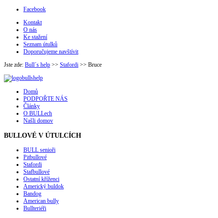
Facebook
Kontakt
O nás
Ke stažení
Seznam útulků
Doporučujeme navštívit
Jste zde:
Bull´s help
>>
Stafordi
>>
Bruce
Domů
PODPOŘTE NÁS
Články
O BULLech
Našli domov
BULLOVÉ
V ÚTULCÍCH
BULL senioři
Pitbullové
Stafordi
Stafbullové
Ostatní kříženci
Americký buldok
Bandog
American bully
Bullteriéři