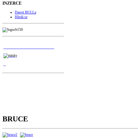
INZERCE
Daruji BULLa
Hledá se
 NAPLŇTE MISKY
BRUCE