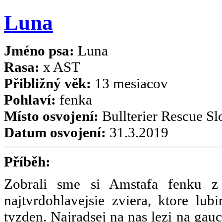
Luna
Jméno psa:
Luna
Rasa:
x AST
Přibližný věk:
13 mesiacov
Pohlaví:
fenka
Místo osvojení:
Bullterier Rescue Sl
Datum osvojení:
31.3.2019
Příběh:
Zobrali sme si Amstafa fenku z
najtvrdohlavejsie zviera, ktore l
tyzden. Najradsej na nas lezi na gauc