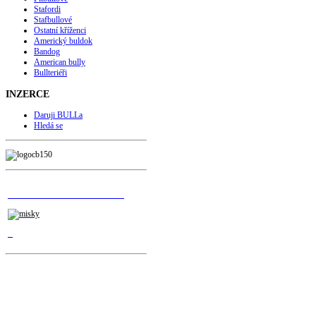
Stafordi
Stafbullové
Ostatní kříženci
Americký buldok
Bandog
American bully
Bullteriéři
INZERCE
Daruji BULLa
Hledá se
 NAPLŇTE MISKY