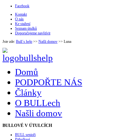
Facebook
Kontakt
O nás
Ke stažení
Seznam útulků
Doporučujeme navštívit
Jste zde:
Bull´s help
>>
Našli domov
>>
Luna
Domů
PODPOŘTE NÁS
Články
O BULLech
Našli domov
BULLOVÉ
V ÚTULCÍCH
BULL senioři
Pitbullové